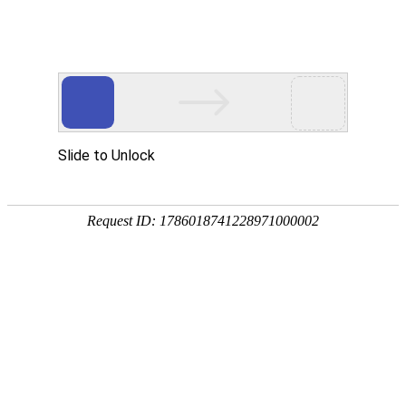
欢迎来到重庆申信机械设备有限公司官网！
+
微信号：
微信号13696449085
点击复制微信
首页
公司简介
产品中心
uv平板/卷材设备
写真喷绘设备
UV网带机
板卷一体机
石材雕刻机
木工雕刻机
旗帜条幅设备
数码印花设备
荣誉资质
客户案例
新闻中心
公司动态