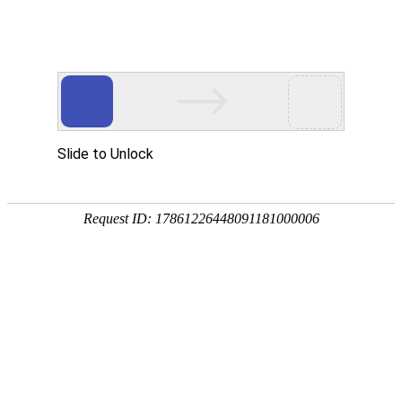
欢迎来到重庆申信机械设备有限公司官网！
+
微信号：
微信号13696449085
点击复制微信
首页
公司简介
产品中心
uv平板/卷材设备
写真喷绘设备
UV网带机
板卷一体机
石材雕刻机
木工雕刻机
旗帜条幅设备
数码印花设备
荣誉资质
客户案例
新闻中心
公司动态